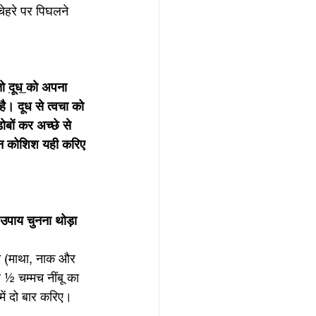
ेहरे पर पिघलने 
ो 
दूध 
को अपना 
है। दूध से त्वचा को 
ोबों कर अच्छे से 
किन कोशिश यही करिए 
ू उपाय चुनना थोड़ा 
न (माथा, नाक और 
½ चम्मच नींबू का 
ें दो बार करिए। 